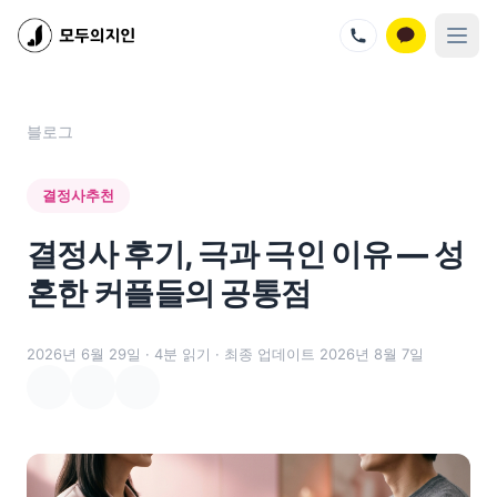
지인벤처스 서비스
모두의지인 - 프리미엄 결혼정보회사
모두의지인재팬 - 프리미엄 결혼정보회사
지인살롱 - 프리미엄 소셜 모임
모두의지인 메뉴
블로그
멤버십 가격
회사 소개
결정사추천
성혼 스토리
회원 혜택
결정사 후기, 극과 극인 이유 — 성
이벤트
블로그
혼한 커플들의 공통점
문의하기
오시는 길
2026년 6월 29일
· 4분 읽기
· 최종 업데이트 2026년 8월 7일