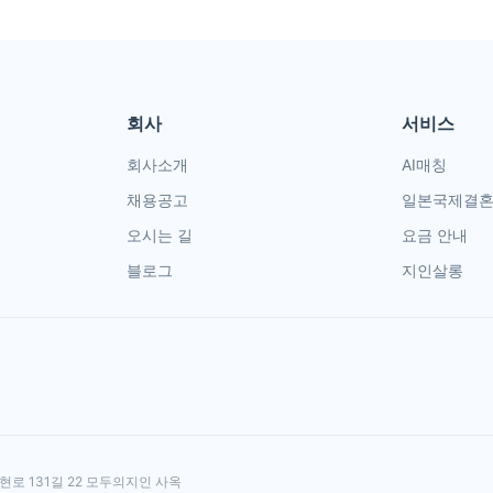
회사
서비스
회사소개
AI매칭
채용공고
일본국제결
오시는 길
요금 안내
블로그
지인살롱
현로 131길 22 모두의지인 사옥