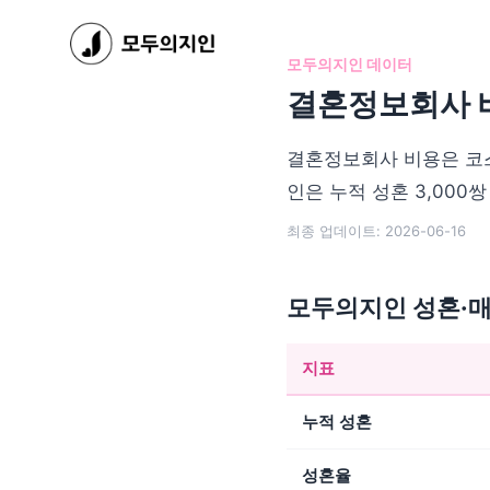
지인벤처스 서비스
모두의지인 - 프리미엄 결혼정보회사
모두의지인재팬 - 프리미엄 결혼정보회사
모두의지인 데이터
지인살롱 - 프리미엄 소셜 모임
결혼정보회사 
모두의지인 메뉴
멤버십 가격
결혼정보회사 비용은 코스
회사 소개
인은 누적 성혼 3,000쌍
성혼 스토리
회원 혜택
최종 업데이트: 2026-06-16
이벤트
블로그
문의하기
모두의지인 성혼·
오시는 길
지표
누적 성혼
성혼율