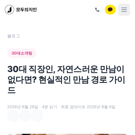
지인벤처스 서비스
모두의지인 - 프리미엄 결혼정보회사
모두의지인재팬 - 프리미엄 결혼정보회사
지인살롱 - 프리미엄 소셜 모임
모두의지인 메뉴
블로그
멤버십 가격
회사 소개
30대소개팅
성혼 스토리
회원 혜택
30대 직장인, 자연스러운 만남이
이벤트
블로그
없다면? 현실적인 만남 경로 가이
문의하기
드
오시는 길
2026년 6월 26일
· 4분 읽기
· 최종 업데이트 2026년 8월 6일