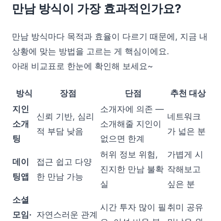
만남 방식이 가장 효과적인가요?
만남 방식마다 목적과 효율이 다르기 때문에, 지금 내
상황에 맞는 방법을 고르는 게 핵심이에요.
아래 비교표로 한눈에 확인해 보세요~
방식
장점
단점
추천 대상
지인
소개자에 의존 —
신뢰 기반, 심리
네트워크
소개
소개해줄 지인이
적 부담 낮음
가 넓은 분
팅
없으면 한계
허위 정보 위험,
가볍게 시
데이
접근 쉽고 다양
진지한 만남 불확
작해보고
팅앱
한 만남 가능
실
싶은 분
소셜
시간 투자 많이 필
취미 공유
모임·
자연스러운 관계