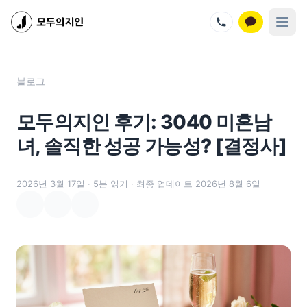
지인벤처스 서비스
모두의지인 - 프리미엄 결혼정보회사
모두의지인재팬 - 프리미엄 결혼정보회사
지인살롱 - 프리미엄 소셜 모임
모두의지인 메뉴
블로그
멤버십 가격
회사 소개
모두의지인 후기: 3040 미혼남
성혼 스토리
회원 혜택
녀, 솔직한 성공 가능성? [결정사]
이벤트
블로그
2026년 3월 17일
· 5분 읽기
· 최종 업데이트 2026년 8월 6일
문의하기
오시는 길