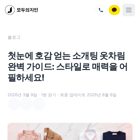
지인벤처스 서비스
모두의지인 - 프리미엄 결혼정보회사
모두의지인재팬 - 프리미엄 결혼정보회사
지인살롱 - 프리미엄 소셜 모임
모두의지인 메뉴
블로그
멤버십 가격
회사 소개
첫눈에 호감 얻는 소개팅 옷차림
성혼 스토리
회원 혜택
완벽 가이드: 스타일로 매력을 어
이벤트
필하세요!
블로그
문의하기
오시는 길
2026년 3월 9일
· 1분 읽기
· 최종 업데이트 2026년 8월 6일